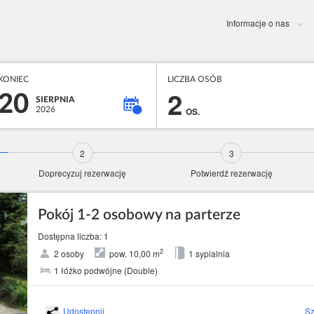
Informacje o nas
KONIEC
LICZBA OSÓB
2
20
SIERPNIA
2026
OS.
Doprecyzuj rezerwację
Potwierdź rezerwację
Pokój 1-2 osobowy na parterze
Dostępna liczba: 1
2
2 osoby
pow. 10,00 m
1 sypialnia
1 łóżko podwójne (Double)
Udostępnij
Sz