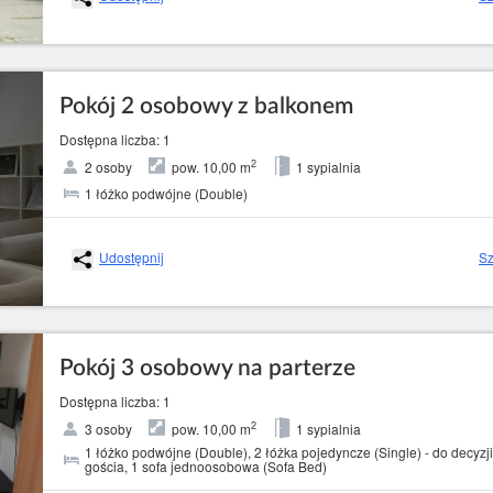
Pokój 2 osobowy z balkonem
Dostępna liczba: 1
2
2 osoby
pow. 10,00 m
1 sypialnia
1 łóżko podwójne (Double)
Udostępnij
Sz
Pokój 3 osobowy na parterze
Dostępna liczba: 1
2
3 osoby
pow. 10,00 m
1 sypialnia
1 łóżko podwójne (Double), 2 łóżka pojedyncze (Single) - do decyzji
gościa, 1 sofa jednoosobowa (Sofa Bed)