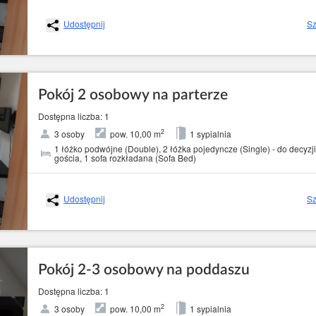
Udostępnij
Sz
Pokój 2 osobowy na parterze
Dostępna liczba: 1
2
3 osoby
pow. 10,00 m
1 sypialnia
1 łóżko podwójne (Double), 2 łóżka pojedyncze (Single) - do decyzji
gościa, 1 sofa rozkładana (Sofa Bed)
Udostępnij
Sz
Pokój 2-3 osobowy na poddaszu
Dostępna liczba: 1
2
3 osoby
pow. 10,00 m
1 sypialnia